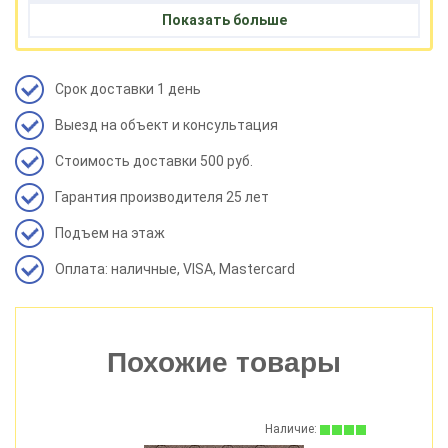
Премиум dragon (капучино 2,38м2 1000мм
1469
Показать больше
14шт )
Премиум dragon (карамель 2,38м2 1000мм
1469
14шт выведено)
Срок доставки 1 день
Премиум dragon (мускат 2,38м2 1000мм 14шт
1469
Выезд на объект и консультация
выведено)
Премиум dragon (слива 2,38м2 1000мм 14шт )
1469
Стоимость доставки 500 руб.
Премиум dragon (халва 2,38м2 1000мм 14шт )
1469
Гарантия производителя 25 лет
Премиум dragon (ежевика 2,38м2 1000мм
1469
14шт )
Подъем на этаж
Оплата: наличные, VISA, Mastercard
Похожие товары
:
Наличие: