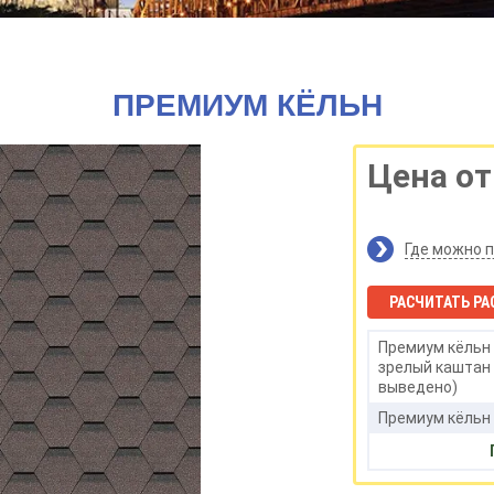
ПРЕМИУМ КЁЛЬН
Цена от
Где можно 
РАСЧИТАТЬ РА
Премиум кёльн 
зрелый каштан
выведено)
Премиум кёльн 
корица 3м2 10
Премиум кёльн 
мята 3м2 1000