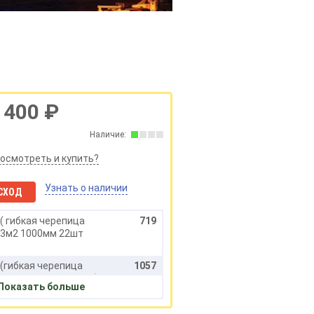
 400 ₽
Наличие:
посмотреть и купить?
Узнать о наличии
СХОД
( гибкая черепица
719
 3м2 1000мм 22шт
(гибкая черепица
1057
00мм 22шт выведено)
Показать больше
( гибкая черепица
400
мм 22шт выведено)