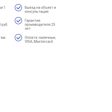
(гибкая черепица
1057
и 1
Выезд на объект и
 1000мм 22шт
консультация
Гарантия
(гибкая черепица
719
 руб.
производителя 25
000мм 22шт выведено)
лет
( гибкая черепица
719
таж
Оплата: наличные,
000мм 22шт выведено)
VISA, Mastercard