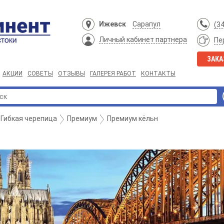
Ижевск
Сарапул
(3
Личный кабинет партнера
Пе
ЗАКА
АКЦИИ
СОВЕТЫ
ОТЗЫВЫ
ГАЛЕРЕЯ РАБОТ
КОНТАКТЫ
Гибкая черепица
Премиум
Премиум кёльн