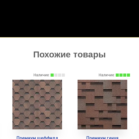
Похожие товары
Наличие:
Наличие:
Премиум генуя
Люкс саппоро