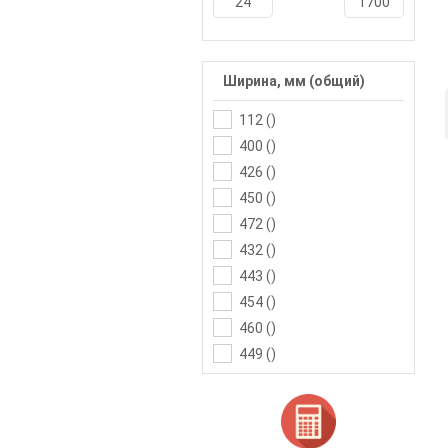
Ширина, мм (общий)
112 (
)
400 (
)
426 (
)
450 (
)
472 (
)
432 (
)
443 (
)
454 (
)
460 (
)
449 (
)