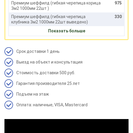
Премиум шеффилд (гибкая черепица корица
975
3м2 1000мм 22шт )
Премиум шеффилд (гибкая черепица
330
клубника 3м2 1000мм 22шт выведено)
Премиум шеффилд (гибкая черепица
975
Показать больше
бисквит 3м2 1000мм 22шт )
Премиум шеффилд (гибкая черепица
975
черника 3м2 1000мм 22шт )
Срок доставки 1 день
Премиум шеффилд (гибкая черепица кофе
975
Выезд на объект и консультация
3м2 1000мм 22шт )
Премиум шеффилд (гибкая черепица зрелый
975
Стоимость доставки 500 руб.
каштан 3м2 1000мм 22шт )
Гарантия производителя 25 лет
Премиум шеффилд (гибкая черепица фладен
975
3м2 1000мм 22шт )
Подъем на этаж
Премиум шеффилд ( гибкая черепица мокко
975
3м2 1000мм 22шт )
Оплата: наличные, VISA, Mastercard
Премиум шеффилд ( гибкая черепица
975
авакадо 3м2 1000мм 22шт )