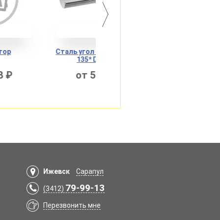
Сталь угол внутренний
Сталь угол внешний 135*
135* Docke
Docke
от 500 ₽
от 500 ₽
Ижевск
Сарапул
79-99-13
(3412)
Перезвонить мне