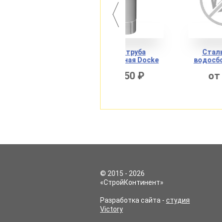
Сталь труба
Сталь воронка
водосточная Docke
водосборная Docke
от 250 ₽
от 500 ₽
© 2015 - 2026
«СтройКонтинент»
Разработка сайта -
студия
Victory