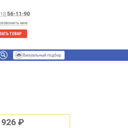
56-11-90
412)
резвонить мне
ЗАТЬ ТОВАР
Визуальный подбор
 926 ₽