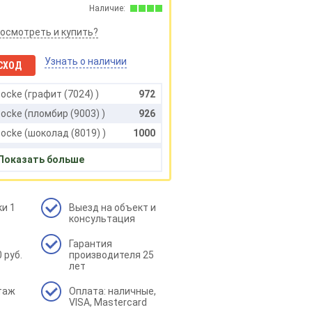
Наличие:
посмотреть и купить?
Узнать о наличии
СХОД
ocke (графит (7024) )
972
ocke (пломбир (9003) )
926
ocke (шоколад (8019) )
1000
cke (карбон (33) )
1000
Показать больше
cke (латте (1015) )
926
и 1
Выезд на объект и
консультация
Гарантия
 руб.
производителя 25
лет
таж
Оплата: наличные,
VISA, Mastercard