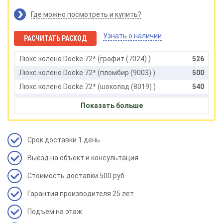
Где можно посмотреть и купить?
Узнать о наличии
РАСЧИТАТЬ РАСХОД
Люкс колено Docke 72* (графит (7024) )
526
Люкс колено Docke 72* (пломбир (9003) )
500
Люкс колено Docke 72* (шоколад (8019) )
540
Люкс колено Docke 72* (карбон (33) )
540
Показать больше
Люкс колено Docke 72* (латте (1015) )
500
Срок доставки 1 день
Выезд на объект и консультация
Стоимость доставки 500 руб.
Гарантия производителя 25 лет
Подъем на этаж