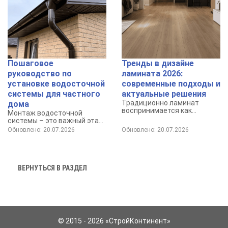
Пошаговое
Тренды в дизайне
руководство по
ламината 2026:
установке водосточной
современные подходы и
системы для частного
актуальные решения
Традиционно ламинат
дома
воспринимается как
Монтаж водосточной
доступное и практичное
системы – это важный этап
покрытие для пола.
обеспечения долговечности
Обновлено: 20.07.2026
Обновлено: 20.07.2026
и защиты вашего дома от
негативного воздействия
осадков.
ВЕРНУТЬСЯ В РАЗДЕЛ
© 2015 - 2026 «СтройКонтинент»