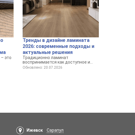
по
Тренды в дизайне ламината
2026: современные подходы и
ома
актуальные решения
– это
Традиционно ламинат
воспринимается как доступное и
го
практичное покрытие для пола.
Обновлено: 20.07.2026
твия
Ижевск
Сарапул