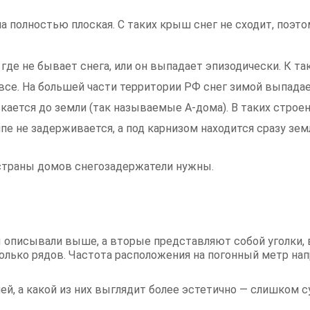
 полностью плоская. С таких крыш снег не сходит, поэто
 где не бывает снега, или он выпадает эпизодически. К т
се. На большей части территории РФ снег зимой выпадае
ается до земли (так называемые А-дома). В таких строени
пе не задерживается, а под карнизом находится сразу зем
страны домов снегозадержатели нужны.
ы описывали выше, а вторые представляют собой уголки,
олько рядов. Частота расположения на погонный метр на
чей, а какой из них выглядит более эстетично — слишком