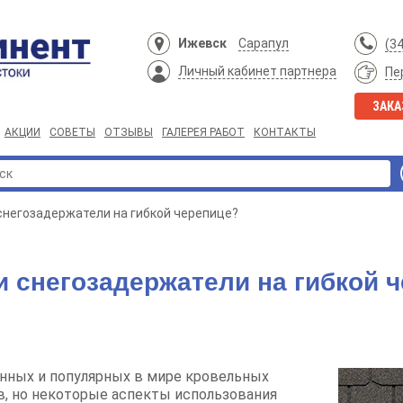
Ижевск
Сарапул
(3
Личный кабинет партнера
Пе
ЗАКА
АКЦИИ
СОВЕТЫ
ОТЗЫВЫ
ГАЛЕРЕЯ РАБОТ
КОНТАКТЫ
снегозадержатели на гибкой черепице?
 снегозадержатели на гибкой 
нных и популярных в мире кровельных
, но некоторые аспекты использования