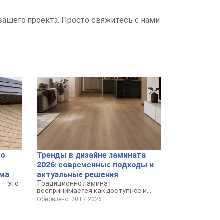
вашего проекта. Просто свяжитесь с нами
по
Тренды в дизайне ламината
2026: современные подходы и
ома
актуальные решения
– это
Традиционно ламинат
воспринимается как доступное и
го
практичное покрытие для пола.
Обновлено: 20.07.2026
твия