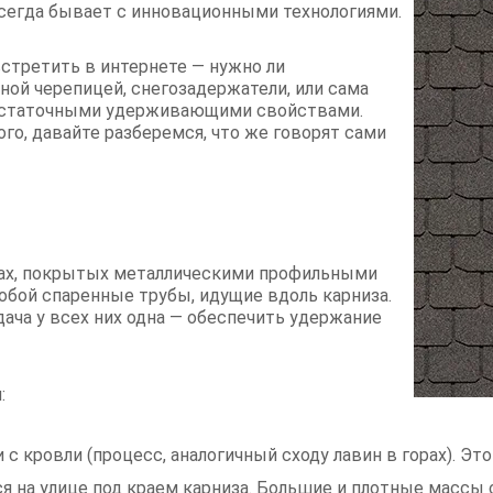
сегда бывает с инновационными технологиями.
стретить в интернете — нужно ли
ой черепицей, снегозадержатели, или сама
достаточными удерживающими свойствами.
го, давайте разберемся, что же говорят сами
шах, покрытых металлическими профильными
обой спаренные трубы, идущие вдоль карниза.
дача у всех них одна — обеспечить удержание
:
с кровли (процесс, аналогичный сходу лавин в горах). Эт
я на улице под краем карниза. Большие и плотные массы