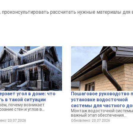
 проконсультировать рассчитать нужные материалы для 
рзает угол в доме: что
Пошаговое руководство 
ь в такой ситуации
установке водосточной
рём, почему возникает
системы для частного д
зание стен и углов в
Монтаж водосточной системы 
ных и панельных домах, чем
важный этап обеспечения
асно для конструкции и
долговечности и защиты ваше
но: 20.07.2026
Обновлено: 20.07.2026
лимата, а главное — что
дома от негативного воздейс
, если в квартире промерзает
осадков.
ли стена.