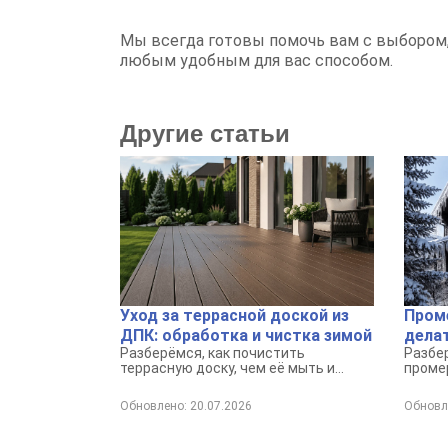
Мы всегда готовы помочь вам с выбором,
любым удобным для вас способом.
Другие статьи
Уход за террасной доской из
Проме
ДПК: обработка и чистка зимой
делат
Разберёмся, как почистить
Разбе
террасную доску, чем её мыть и
промер
какие меры помогут сохранить
кирпич
покрытие аккуратным в любое время
это оп
Обновлено: 20.07.2026
Обновле
года.
микрок
делать
угол и