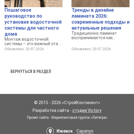
Пошаговое
Тренды в дизайне
руководство по
ламината 2026:
установке водосточной
современные подходы и
системы для частного
актуальные решения
Традиционно ламинат
дома
воспринимается как
Монтаж водосточной
доступное и практичное
системы – это важный этап
покрытие для пола.
обеспечения долговечности
Обновлено: 20.07.2026
Обновлено: 20.07.2026
и защиты вашего дома от
негативного воздействия
осадков.
ВЕРНУТЬСЯ В РАЗДЕЛ
© 2015 - 2026 «СтройКонтинент»
Разработка сайта -
студия Victory
Проект сайта - Маркетинговая группа «Литегра»
Ижевск
Сарапул