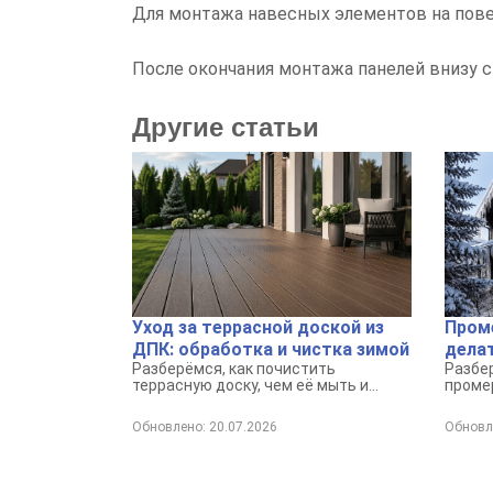
Для монтажа навесных элементов на пове
После окончания монтажа панелей внизу с
Другие статьи
Уход за террасной доской из
Проме
ДПК: обработка и чистка зимой
делат
Разберёмся, как почистить
Разбе
террасную доску, чем её мыть и
промер
какие меры помогут сохранить
кирпич
покрытие аккуратным в любое время
это оп
Обновлено: 20.07.2026
Обновле
года.
микрок
делать
угол и