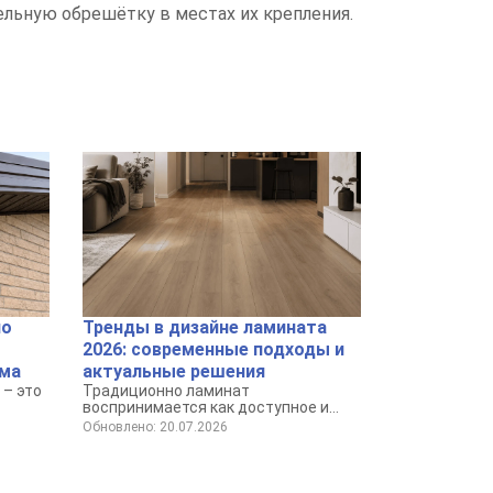
ельную обрешётку в местах их крепления.
по
Тренды в дизайне ламината
2026: современные подходы и
ома
актуальные решения
– это
Традиционно ламинат
воспринимается как доступное и
го
практичное покрытие для пола.
Обновлено: 20.07.2026
твия