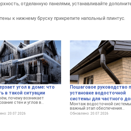
рхность, отделанную панелями, устанавливайте дополнит
тены к нижнему бруску прикрепите напольный плинтус.
рзает угол в доме: что
Пошаговое руководство 
ь в такой ситуации
установке водосточной
рём, почему возникает
системы для частного д
зание стен и углов в
Монтаж водосточной системы 
ных и панельных домах, чем
важный этап обеспечения
асно для конструкции и
долговечности и защиты ваше
но: 20.07.2026
Обновлено: 20.07.2026
лимата, а главное — что
дома от негативного воздейс
, если в квартире промерзает
осадков.
ли стена.