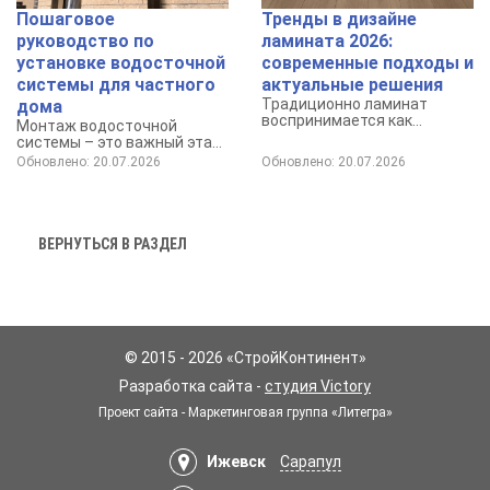
Пошаговое
Тренды в дизайне
руководство по
ламината 2026:
установке водосточной
современные подходы и
системы для частного
актуальные решения
Традиционно ламинат
дома
воспринимается как
Монтаж водосточной
доступное и практичное
системы – это важный этап
покрытие для пола.
обеспечения долговечности
Обновлено: 20.07.2026
Обновлено: 20.07.2026
и защиты вашего дома от
негативного воздействия
осадков.
ВЕРНУТЬСЯ В РАЗДЕЛ
© 2015 - 2026 «СтройКонтинент»
Разработка сайта -
студия Victory
Проект сайта - Маркетинговая группа «Литегра»
Ижевск
Сарапул