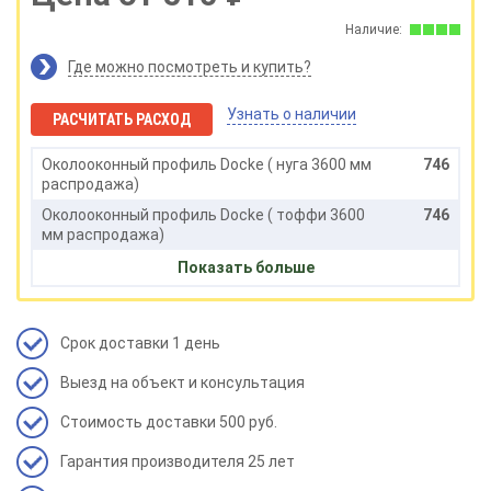
Наличие:
Где можно посмотреть и купить?
Узнать о наличии
РАСЧИТАТЬ РАСХОД
Околооконный профиль Docke ( нуга 3600 мм
746
распродажа)
Околооконный профиль Docke ( тоффи 3600
746
мм распродажа)
Околооконный профиль Docke ( пралине 3600
746
Показать больше
мм распродажа)
Околооконный профиль Docke ( банан 3600
1461
мм распродажа)
Срок доставки 1 день
Околооконный профиль Docke ( капучино
900
Выезд на объект и консультация
3600 мм распродажа)
Околооконный профиль Docke ( карамель
1461
Стоимость доставки 500 руб.
3600 мм распродажа)
Гарантия производителя 25 лет
Околооконный профиль Docke ( киви 3600 мм
746
распродажа)