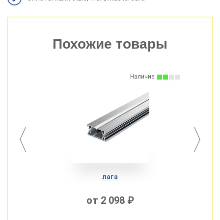
Похожие товары
:
Наличие:
лага
от 2 098 ₽