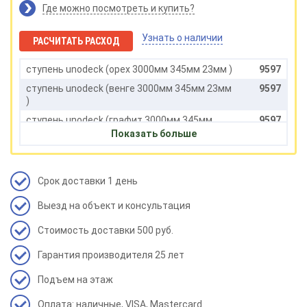
Где можно посмотреть и купить?
Узнать о наличии
РАСЧИТАТЬ РАСХОД
ступень unodeck (орех 3000мм 345мм 23мм )
9597
ступень unodeck (венге 3000мм 345мм 23мм
9597
)
ступень unodeck (графит 3000мм 345мм
9597
23мм )
Показать больше
ступень unodeck (серый 3000мм 345мм 23мм
9597
)
Срок доставки 1 день
ступень unodeck (графит 4000мм 345мм
11352
23мм )
Выезд на объект и консультация
ступень unodeck (серый 4000мм 345мм 23мм
11352
)
Стоимость доставки 500 руб.
Гарантия производителя 25 лет
Подъем на этаж
Оплата: наличные, VISA, Mastercard