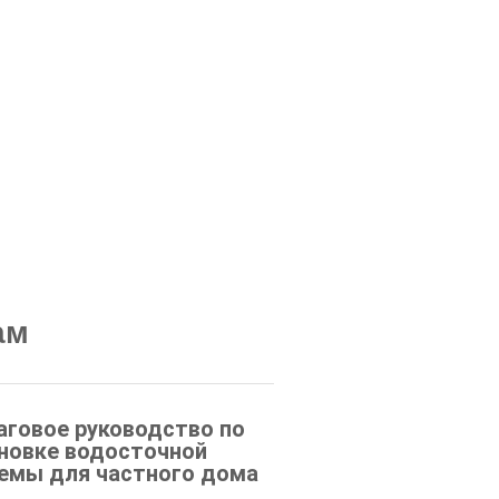
ам
говое руководство по
новке водосточной
емы для частного дома