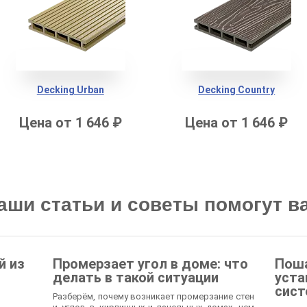
Decking Urban
Decking Country
Цена от 1 646 ₽
Цена от 1 646 ₽
аши статьи и советы помогут в
й из
Промерзает угол в доме: что
Поша
делать в такой ситуации
уста
сист
Разберём, почему возникает промерзание стен