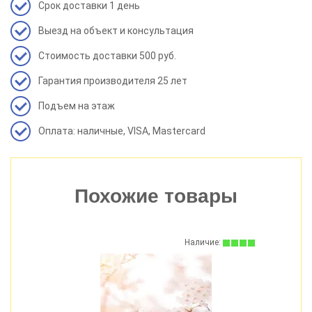
250 мм 8 мм )
Срок доставки 1 день
Панда сириус (08250 панно 4 штуки 2700 мм
541
Выезд на объект и консультация
250 мм 8 мм )
Панда сириус (08260 панно 6 штуки 2700 мм
541
Стоимость доставки 500 руб.
250 мм 8 мм )
Гарантия производителя 25 лет
Подъем на этаж
Оплата: наличные, VISA, Mastercard
Похожие товары
:
Наличие: