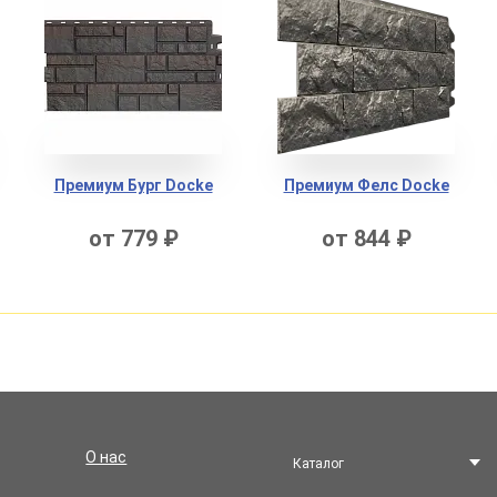
Премиум Буpг Docke
Премиум Фелс Docke
от 779 ₽
от 844 ₽
О нас
Каталог