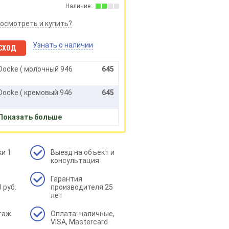
Наличие:
посмотреть и купить?
Узнать о наличии
СХОД
Docke ( молочный 946
645
Docke ( кремовый 946
645
Docke ( ваниль 946 мм
645
Показать больше
и 1
Выезд на объект и
консультация
Гарантия
 руб.
производителя 25
лет
таж
Оплата: наличные,
VISA, Mastercard