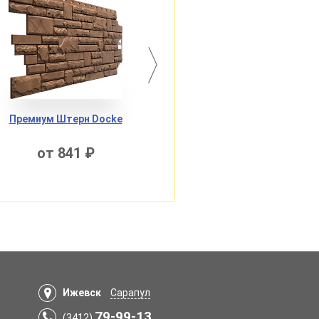
Премиум Штерн Docke
Стандарт Дюфор Docke
от 841 ₽
от 644 ₽
Ижевск
Сарапул
79-99-13
(3412)