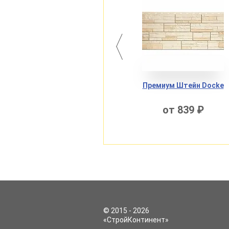
cke
Премиум Берг Docke
Премиум Штейн Docke
от 776 ₽
от 839 ₽
© 2015 - 2026
«СтройКонтинент»